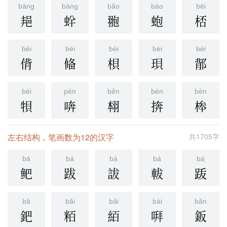
bāng
bàng
bǎo
bào
bēi
邫
䖫
䎂
蚫
桮
bèi
bèi
bèi
bèi
bèi
偝
偹
梖
珼
鄁
bèi
pèn
běn
bèn
bèn
㸽
喯
翉
捹
桳
左右结构，笔画数为12的汉字
共1705字
bā
bá
bá
bá
bá
鲃
跋
詙
軷
䟦
bǎ
bǎi
bǎi
bài
bǎn
鈀
粨
絔
㗑
鈑