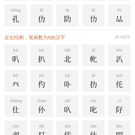
kǒng
lè
lè
lè
lín
孔
仂
阞
㔹
厸
左右结构，笔画数为5的汉字
共145字
bā
bā
běi
bǐ
bīn
叭
扒
北
㠲
汃
bō
bó
bǔ
lè
tuō
癶
仢
卟
扐
仛
cháng
chào
chǐ
chì
cì
仩
仦
叺
叱
䦻
cǔn
dǎ
dài
dài
tāo