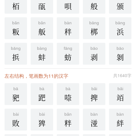
栢
㼣
唄
般
颁
bǎn
bǎn
bàn
bāng
bāng
粄
舨
秚
梆
浜
bāng
bàng
fāng
bāo
bāo
捠
蚌
蚄
剥
剝
左右结构，笔画数为11的汉字
共1640字
bā
bà
bà
bǎi
bǎi
豝
跁
㖠
捭
竡
bài
bài
bǎn
bàn
bàn
敗
猈
䉽
湴
絆