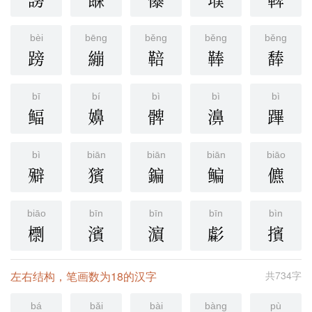
謗
䭋
儤
㙸
鞞
bèi
bēng
běng
běng
běng
䠙
繃
鞛
䩬
䭰
bī
bí
bì
bì
bì
鲾
嬶
髀
濞
蹕
bì
biān
biān
biān
biāo
㱸
獱
鍽
鳊
儦
biāo
bīn
bīn
bīn
bìn
檦
濱
濵
虨
擯
左右结构，笔画数为18的汉字
共734字
bá
bǎi
bài
bàng
pù