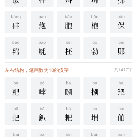
钣
柈
㪵
垹
挷
bàng
páo
bāo
bāo
bǎo
䂜
炮
胞
枹
保
bǎo
bào
bēi
bó
bèi
鸨
㲒
柸
勃
郥
左右结构，笔画数为10的汉字
共1417字
bā
pò
bā
bā
bā
粑
哱
哵
捌
羓
bā
bā
bà
bà
bái
蚆
釟
耙
垻
㿟
bǎi
bǎi
bei
bān
bān