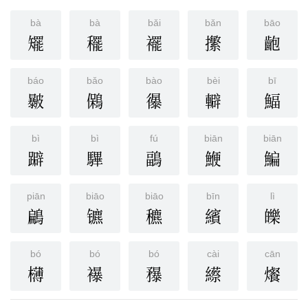
bà
bà
bǎi
bǎn
bāo
矲
䆉
襬
㩯
齙
báo
bǎo
bào
bèi
bī
㿺
䳰
忁
䡶
鰏
bì
bì
fú
biān
biān
躃
驆
鶝
鯾
鯿
piān
biāo
biāo
bīn
lì
鶣
镳
穮
繽
皪
bó
bó
bó
cài
cān
欂
襮
䂍
䌨
爘