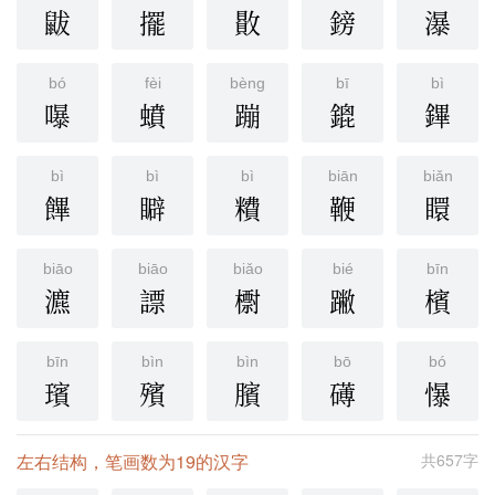
鼥
擺
贁
鎊
瀑
bó
fèi
bèng
bī
bì
嚗
蟦
蹦
鎞
鏎
bì
bì
bì
biān
biǎn
饆
䁹
䊧
鞭
䁵
biāo
biāo
biǎo
bié
bīn
瀌
謤
㯹
䠥
檳
bīn
bìn
bìn
bō
bó
璸
殯
臏
礡
懪
左右结构，笔画数为19的汉字
共657字