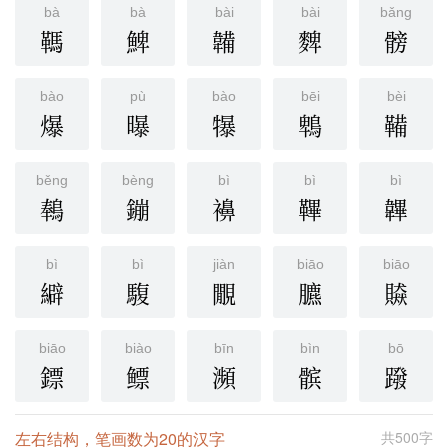
bà
bà
bài
bài
bǎng
䩻
䱝
韛
䴽
髈
bào
pù
bào
bēi
bèi
爆
曝
犦
鵯
鞴
běng
bèng
bì
bì
bì
䳞
鏰
襣
鞸
韠
bì
bì
jiàn
biāo
biāo
䌟
䮡
覵
臕
贆
biāo
biào
bīn
bìn
bō
鏢
鳔
瀕
髌
蹳
左右结构，笔画数为20的汉字
共500字