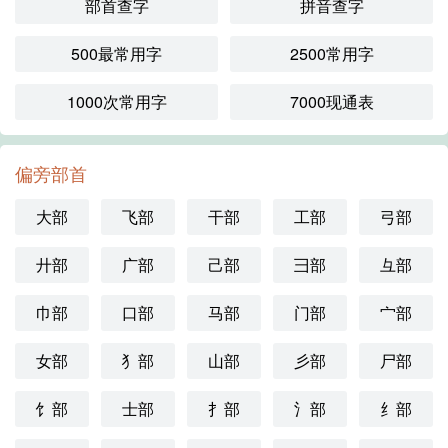
部首查字
拼音查字
500最常用字
2500常用字
1000次常用字
7000现通表
偏旁部首
大部
飞部
干部
工部
弓部
廾部
广部
己部
彐部
彑部
巾部
口部
马部
门部
宀部
女部
犭部
山部
彡部
尸部
饣部
士部
扌部
氵部
纟部