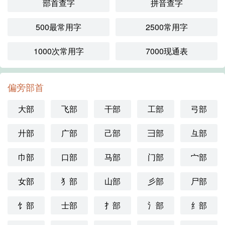
部首查字
拼音查字
500最常用字
2500常用字
1000次常用字
7000现通表
偏旁部首
大部
飞部
干部
工部
弓部
廾部
广部
己部
彐部
彑部
巾部
口部
马部
门部
宀部
女部
犭部
山部
彡部
尸部
饣部
士部
扌部
氵部
纟部