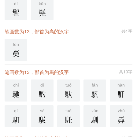
dí
kūn
髢
髡
笔画数为13，部首为高的汉字
共1字
fén
䯨
笔画数为13，部首为馬的汉字
共10字
chí
dí
tuó
fán
hàn
馳
馰
馱
䭵
馯
qí
sà
tuō
xùn
zhù
䭶
馺
馲
馴
馵