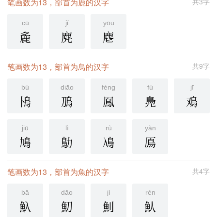
笔画数为13，部首为鹿的汉字
共3字
cū
jǐ
yōu
麁
麂
麀
笔画数为13，部首为鳥的汉字
共9字
bú
diāo
fèng
fú
jī
鳪
鳭
鳯
鳧
鳮
jiū
lì
rù
yàn
鳩
鳨
鳰
鳫
笔画数为13，部首为魚的汉字
共4字
bā
dāo
jì
rén
魞
魛
魝
魜