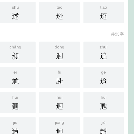
shù
táo
tiáo
述
迯
迢
共53字
chǎng
dòng
zhuī
昶
迵
追
ér
fù
gé
䎠
赴
䢔
huí
huí
huǐ
廽
迴
虺
jié
jiǒng
jiū
迼
逈
赳