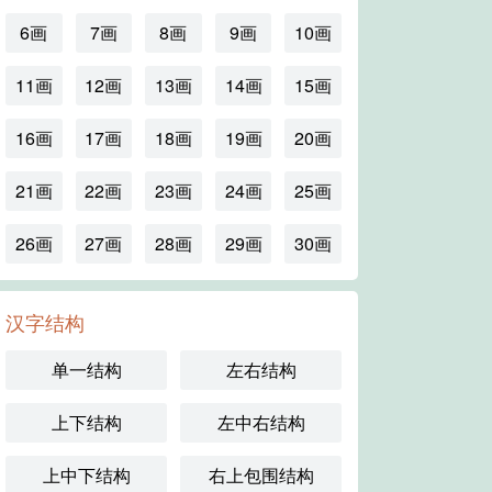
6画
7画
8画
9画
10画
11画
12画
13画
14画
15画
16画
17画
18画
19画
20画
21画
22画
23画
24画
25画
26画
27画
28画
29画
30画
汉字结构
单一结构
左右结构
上下结构
左中右结构
上中下结构
右上包围结构