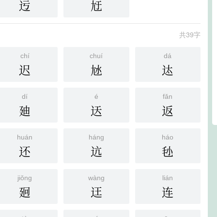
迃
㝼
共39字
chí
chuí
dá
迟
㝽
迏
dí
é
fǎn
廸
迗
返
huán
háng
háo
还
迒
毜
jiǒng
wàng
lián
㢠
迋
连