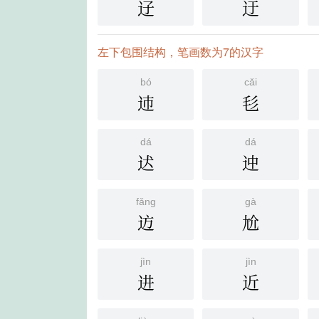
䢊
迂
左下包围结构，笔画数为7的汉字
bó
cǎi
䢌
毝
dá
dá
迖
迚
fǎng
gà
䢍
尬
jìn
jìn
进
近