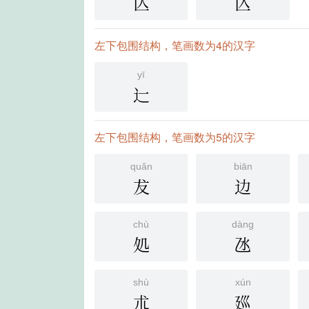
亾
兦
左下包围结构，笔画数为4的汉字
yī
辷
左下包围结构，笔画数为5的汉字
quǎn
biān
犮
边
chù
dàng
処
氹
shù
xún
朮
廵