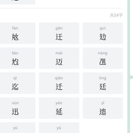
共24字
fàn
gān
guì
奿
迀
攰
liào
mài
náng
尥
迈
乪
qì
qiān
tíng
迄
迁
廷
xùn
yán
yǐ
迅
延
迆
yū
yū