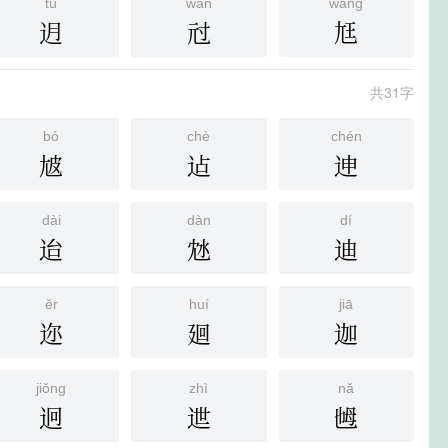
tù
wán
wāng
迌
㝴
尪
共31字
bó
chè
chén
㝿
迠
迧
dài
dàn
dí
迨
沊
迪
ěr
huí
jiā
迩
廻
迦
jiǒng
zhì
nǎ
迥
迣
乸