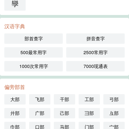
孿
汉语字典
部首查字
拼音查字
500最常用字
2500常用字
1000次常用字
7000现通表
偏旁部首
大部
飞部
干部
工部
弓部
廾部
广部
己部
彐部
彑部
巾部
口部
马部
门部
宀部