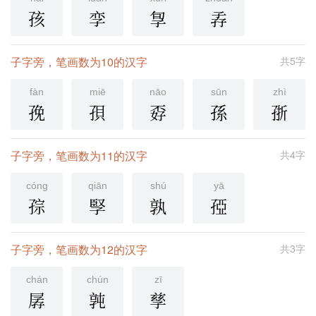
孩
孪
㝁
孨
子字旁，笔画数为10的汉字
共5字
fàn
miē
nāo
sūn
zhì
㝃
孭
孬
孫
㝂
子字旁，笔画数为11的汉字
共4字
cóng
qiān
shú
yā
孮
孯
孰
孲
子字旁，笔画数为12的汉字
共3字
chán
chún
zī
孱
㝄
孳