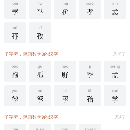
bèi
fú
hái
xiào
xìn
孛
孚
㜾
孝
孞
xù
zī
㜿
孜
子字旁，笔画数为8的汉字
共10字
bāo
gū
hào
jì
mèng
孢
孤
㝀
季
孟
yòu
nú
sì
tāi
xué
孧
孥
孠
孡
学
子字旁，笔画数为9的汉字
共4字
hái
luán
xún
zhuǎn