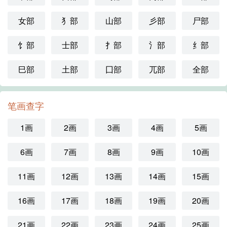
女部
犭部
山部
彡部
尸部
饣部
士部
扌部
氵部
纟部
巳部
土部
囗部
兀部
全部
笔画查字
1画
2画
3画
4画
5画
6画
7画
8画
9画
10画
11画
12画
13画
14画
15画
16画
17画
18画
19画
20画
21画
22画
23画
24画
25画