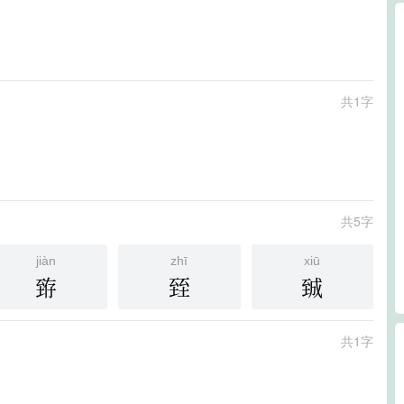
共1字
共5字
jiàn
zhī
xiū
臶
臸
臹
共1字