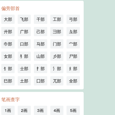
偏旁部首
大部
飞部
干部
工部
弓部
廾部
广部
己部
彐部
彑部
巾部
口部
马部
门部
宀部
女部
犭部
山部
彡部
尸部
饣部
士部
扌部
氵部
纟部
巳部
土部
囗部
兀部
全部
笔画查字
1画
2画
3画
4画
5画