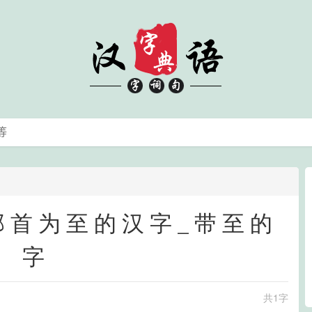
_部首为至的汉字_带至的
字
共1字