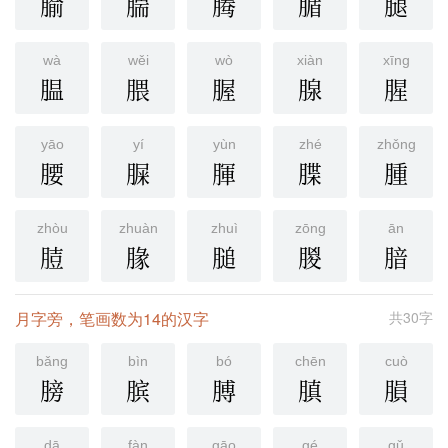
腧
腨
腾
腯
腿
wà
wěi
wò
xiàn
xīng
腽
腲
腛
腺
腥
yāo
yí
yùn
zhé
zhǒng
腰
䐖
腪
䐑
腫
zhòu
zhuàn
zhuì
zōng
ān
䐍
腞
膇
朡
腤
月字旁，笔画数为14的汉字
共30字
bǎng
bìn
bó
chēn
cuò
膀
膑
膊
䐜
䐣
dā
fàn
gāo
gé
gǔ