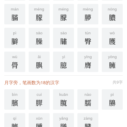
mán
méng
méng
méng
nóng
䐽
朦
䑃
䑅
膿
pì
sāo
sào
tún
wò
䑀
臊
䐹
臀
臒
wù
ǎi
yì
yīng
yōng
䑁
䑂
臆
膺
臃
月字旁，笔画数为18的汉字
共9字
bìn
cuì
kuān
nào
pì
臏
臎
臗
臑
䑄
qí
xūn
yǎng
zàng
臍
臐
䑆
臓