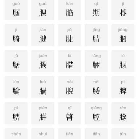
guó
guò
hàn
qī
jī
腘
腂
䐄
期
朞
jì
jiàn
jiē
jīng
jiǒng
䐀
腱
脻
腈
䐃
jū
juàn
là
liǎng
lù
腒
腃
腊
脼
䐂
lún
luó
nái
něi
pí
腀
腡
腉
腇
脾
pí
pián
qǐ
qiāng
rèn
腗
腁
䏿
腔
腍
shèn
shuí
tiǎn
tiǎn
tūn