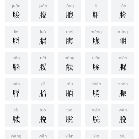
juān
juān
lǎng
lì
liǎn
朘
脧
朖
脷
脸
liè
luó
méi
měng
míng
脟
脶
脢
䏵
朙
nǎo
něi
néng
niǎo
niào
脳
脮
䏻
䐁
脲
pāo
pǐ
róu
shào
shèn
脬
脴
脜
䏴
脤
tè
tuō
tuō
wǎn
wàn
脦
脱
脫
脘
脕
wàng
wěn
xiàn
xìn
xiū