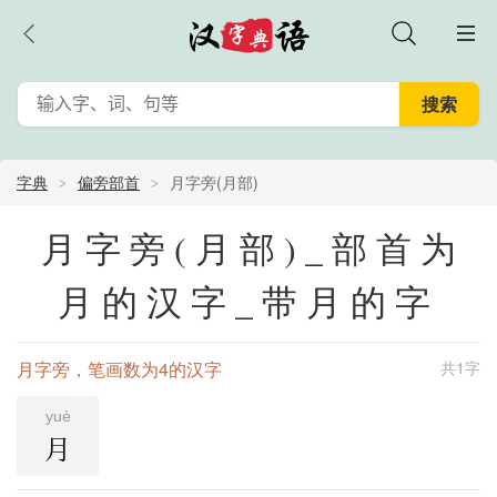
字典
偏旁部首
月字旁(月部)
月字旁(月部)_部首为
月的汉字_带月的字
月字旁，笔画数为4的汉字
共1字
yuè
月