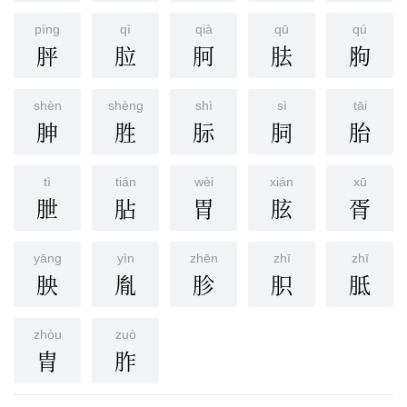
píng
qì
qià
qū
qú
胓
䏠
胢
胠
胊
shèn
shèng
shì
sì
tāi
胂
胜
䏡
䏤
胎
tì
tián
wèi
xián
xū
朑
胋
胃
胘
胥
yāng
yìn
zhēn
zhī
zhī
胦
胤
胗
胑
胝
zhòu
zuò
胄
胙