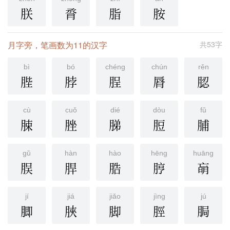
朕
脀
脂
胺
月字旁，笔画数为11的汉字
共53字
bì
bó
chéng
chún
rěn
䏶
脖
脭
脣
䏰
cù
cuǒ
dié
dòu
fǔ
脨
脞
䏲
脰
脯
gǔ
hàn
hào
hēng
huāng
脵
䏷
㬶
脝
朚
jí
jiá
jiǎo
jìng
jú
䐚
脥
脚
脛
䏱