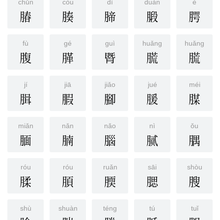
chǔn
còu
dì
duàn
è
䐏
腠
腣
腶
腭
fù
gé
guì
huǎng
huǎng
腹
䐙
䐴
㬻
䐠
jí
jiā
jiǎo
jué
méi
䐕
腵
腳
䐘
腜
miǎn
nǎn
nǎo
nì
ǒu
腼
腩
腦
腻
腢
róu
róu
ruǎn
sāi
shòu
腬
䐓
腝
腮
膄
shù
shuàn
téng
tú
tuǐ