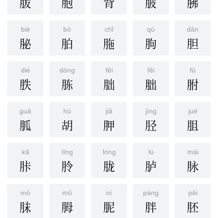
胈
胞
背
䏢
胇
biè
bó
chǐ
qú
dǎn
䏟
胉
胣
朐
胆
dié
dòng
fěi
fěi
fū
胅
胨
朏
胐
胕
guā
hú
jiǎ
jìng
jué
胍
胡
胛
胫
䏣
kǎ
líng
lóng
lú
mài
胩
朎
胧
胪
脉
mò
mǔ
nì
pàng
pēi
䏞
胟
胒
胖
胚