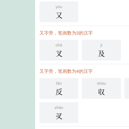
yòu
又
又字旁，笔画数为3的汉字
chā
jí
叉
及
又字旁，笔画数为4的汉字
fǎn
shōu
反
収
zhǎo
㕚