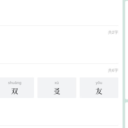
共2字
共6字
shuāng
xù
yǒu
双
㕛
友