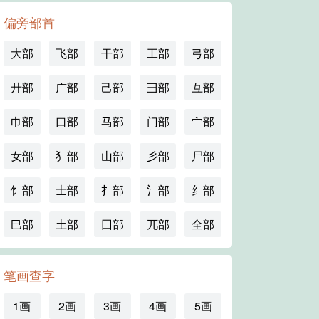
偏旁部首
大部
飞部
干部
工部
弓部
廾部
广部
己部
彐部
彑部
巾部
口部
马部
门部
宀部
女部
犭部
山部
彡部
尸部
饣部
士部
扌部
氵部
纟部
巳部
土部
囗部
兀部
全部
笔画查字
1画
2画
3画
4画
5画