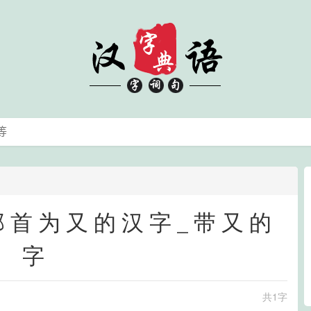
_部首为又的汉字_带又的
字
共1字