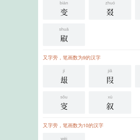
biàn
zhuó
变
叕
shuā
㕞
又字旁，笔画数为9的汉字
jí
jiǎ
叝
叚
sǒu
xù
叜
叙
又字旁，笔画数为10的汉字
wèi