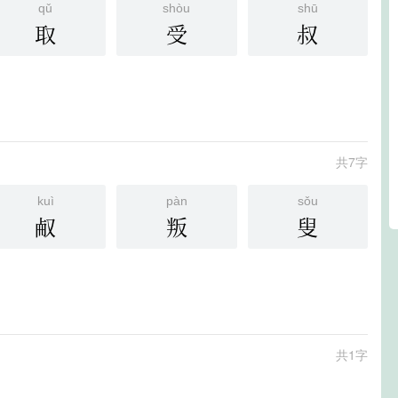
qǔ
shòu
shū
取
受
叔
共7字
kuì
pàn
sǒu
㕟
叛
叟
共1字