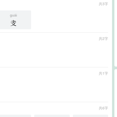
共3字
guái
叏
共2字
共1字
共6字