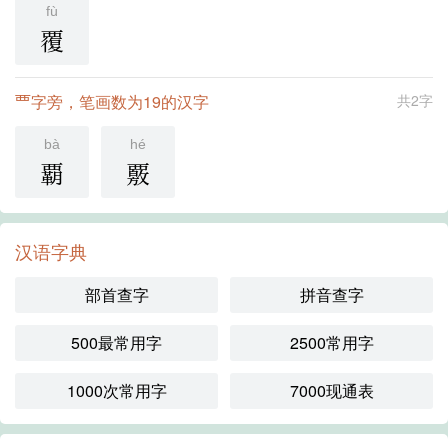
fù
覆
覀字旁，笔画数为19的汉字
共2字
bà
hé
覇
覈
汉语字典
部首查字
拼音查字
500最常用字
2500常用字
1000次常用字
7000现通表