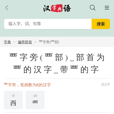
字典
偏旁部首
覀字旁(覀部)
覀字旁(覀部)_部首为
覀的汉字_带覀的字
覀字旁，笔画数为6的汉字
共2字
xī
yà
西
覀