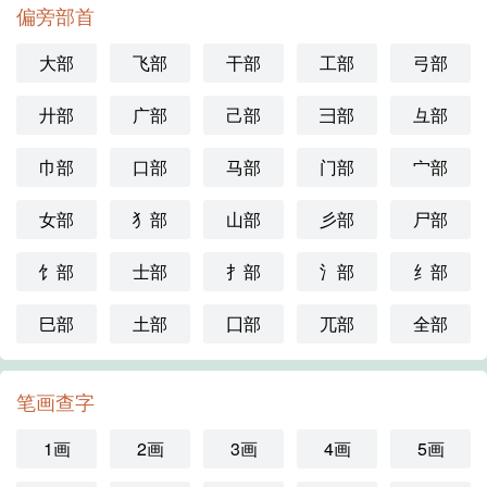
偏旁部首
大部
飞部
干部
工部
弓部
廾部
广部
己部
彐部
彑部
巾部
口部
马部
门部
宀部
女部
犭部
山部
彡部
尸部
饣部
士部
扌部
氵部
纟部
巳部
土部
囗部
兀部
全部
笔画查字
1画
2画
3画
4画
5画