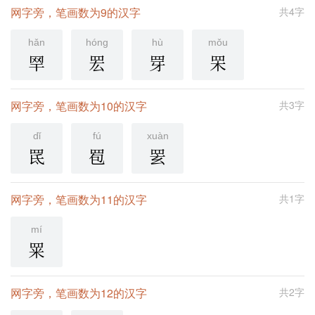
网字旁，笔画数为9的汉字
共4字
hǎn
hóng
hù
mǒu
䍑
䍔
䍓
䍒
网字旁，笔画数为10的汉字
共3字
dǐ
fú
xuàn
䍕
䍖
䍗
网字旁，笔画数为11的汉字
共1字
mí
䍘
网字旁，笔画数为12的汉字
共2字