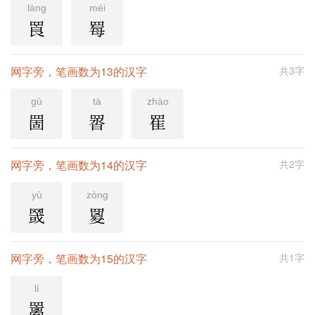
làng
méi
䍚
䍙
网字旁，笔画数为13的汉字
共3字
gù
tà
zhào
䍛
䍝
䍜
网字旁，笔画数为14的汉字
共2字
yù
zòng
䍞
䍟
网字旁，笔画数为15的汉字
共1字
lí
䍠