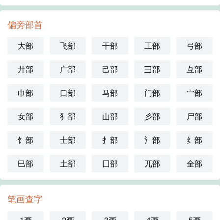
偏旁部首
大部
飞部
干部
工部
弓部
廾部
广部
己部
彐部
彑部
巾部
口部
马部
门部
宀部
女部
犭部
山部
彡部
尸部
饣部
士部
扌部
氵部
纟部
巳部
土部
囗部
兀部
全部
笔画查字
1画
2画
3画
4画
5画