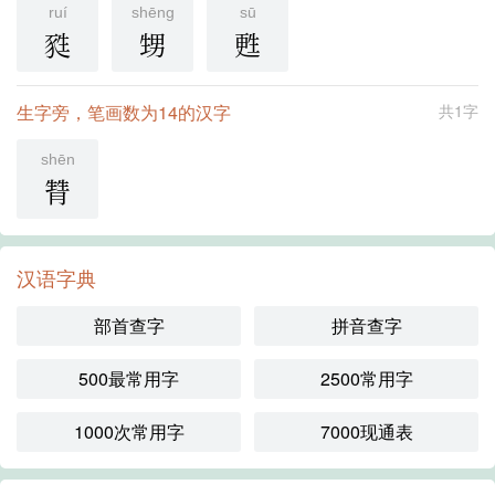
ruí
shēng
sū
甤
甥
甦
生字旁，笔画数为14的汉字
共1字
shēn
甧
汉语字典
部首查字
拼音查字
500最常用字
2500常用字
1000次常用字
7000现通表