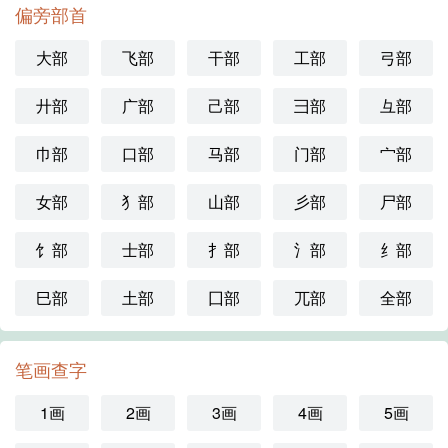
偏旁部首
大部
飞部
干部
工部
弓部
廾部
广部
己部
彐部
彑部
巾部
口部
马部
门部
宀部
女部
犭部
山部
彡部
尸部
饣部
士部
扌部
氵部
纟部
巳部
土部
囗部
兀部
全部
笔画查字
1画
2画
3画
4画
5画