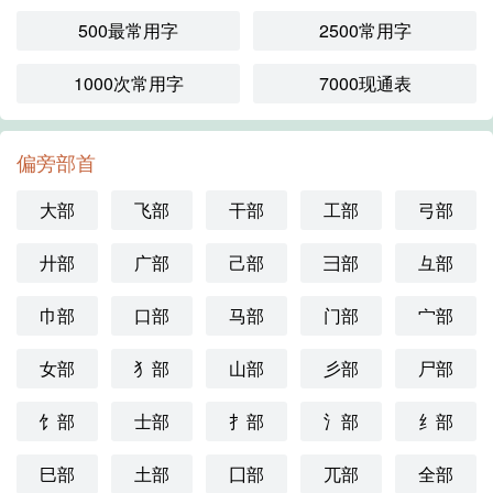
500最常用字
2500常用字
1000次常用字
7000现通表
偏旁部首
大部
飞部
干部
工部
弓部
廾部
广部
己部
彐部
彑部
巾部
口部
马部
门部
宀部
女部
犭部
山部
彡部
尸部
饣部
士部
扌部
氵部
纟部
巳部
土部
囗部
兀部
全部