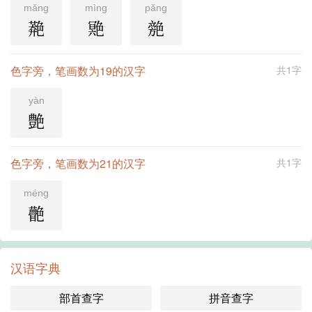
mǎng
mìng
pǎng
䒎
䒌
䒍
色字旁，笔画数为19的汉字
共1字
yàn
艶
色字旁，笔画数为21的汉字
共1字
méng
䒐
汉语字典
部首查字
拼音查字