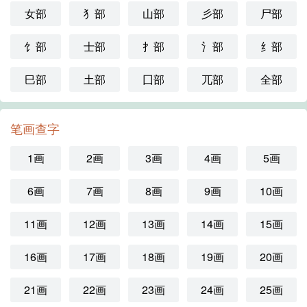
女部
犭部
山部
彡部
尸部
饣部
士部
扌部
氵部
纟部
巳部
土部
囗部
兀部
全部
笔画查字
1画
2画
3画
4画
5画
6画
7画
8画
9画
10画
11画
12画
13画
14画
15画
16画
17画
18画
19画
20画
21画
22画
23画
24画
25画