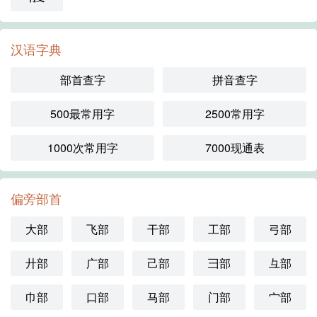
汉语字典
部首查字
拼音查字
500最常用字
2500常用字
1000次常用字
7000现通表
偏旁部首
大部
飞部
干部
工部
弓部
廾部
广部
己部
彐部
彑部
巾部
口部
马部
门部
宀部