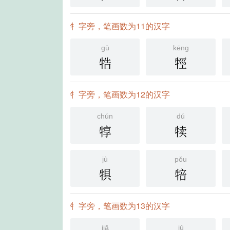
牜字旁，笔画数为11的汉字
gù
kēng
牿
牼
牜字旁，笔画数为12的汉字
chún
dú
犉
犊
jù
pǒu
犋
犃
牜字旁，笔画数为13的汉字
jiā
jú