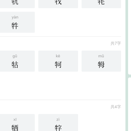
牨
牫
牦
yàn
牪
共7字
gǔ
kē
mǔ
牯
牱
牳
共4字
xī
zì
牺
牸