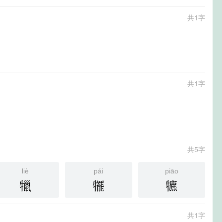
共1字
共1字
共5字
liè
pái
piāo
犣
犤
犥
共1字