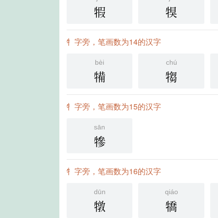
犌
犑
牜字旁，笔画数为14的汉字
bèi
chú
犕
犓
牜字旁，笔画数为15的汉字
sān
犙
牜字旁，笔画数为16的汉字
dūn
qiáo
犜
犞