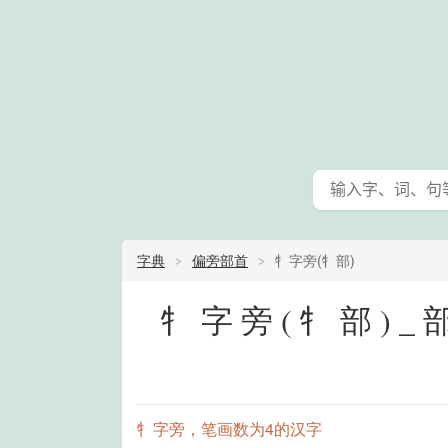
字典
偏旁部首
牜字旁(牜部)
牜字旁(牜部)
牜字旁，笔画数为4的汉字