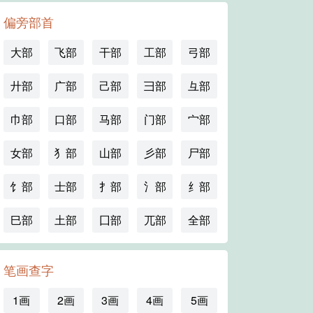
偏旁部首
大部
飞部
干部
工部
弓部
廾部
广部
己部
彐部
彑部
巾部
口部
马部
门部
宀部
女部
犭部
山部
彡部
尸部
饣部
士部
扌部
氵部
纟部
巳部
土部
囗部
兀部
全部
笔画查字
1画
2画
3画
4画
5画