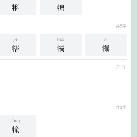
犐
犏
共5字
jiè
kào
xì
犗
犒
犔
共1字
共3字
tóng
犝