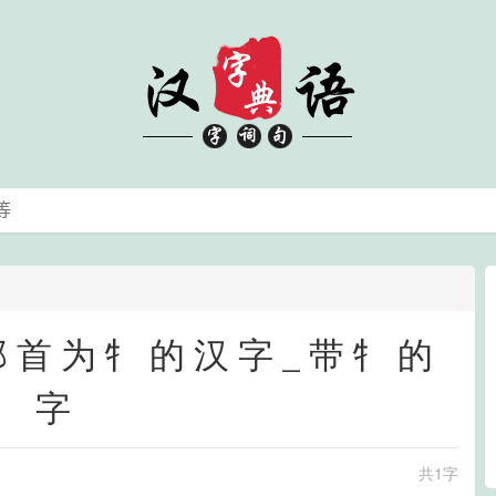
_部首为牜的汉字_带牜的
字
共1字