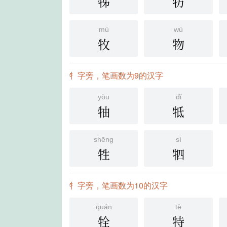
牬
牥
mù
wù
牧
物
牜字旁，笔画数为9的汉字
yòu
dǐ
牰
牴
shēng
sì
牲
牭
牜字旁，笔画数为10的汉字
quán
tè
牷
特