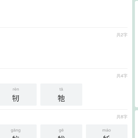
共2字
共4字
rèn
tā
牣
牠
共8字
gāng
gē
máo