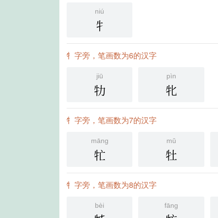
niú
牜
牜字旁，笔画数为6的汉字
jiū
pìn
牞
牝
牜字旁，笔画数为7的汉字
māng
mǔ
牤
牡
牜字旁，笔画数为8的汉字
bèi
fāng