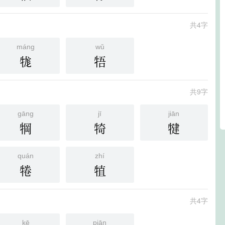
共4字
máng
wǔ
牻
牾
共9字
gāng
jī
jiān
犅
犄
犍
quán
zhí
犈
犆
共4字
kē
piān