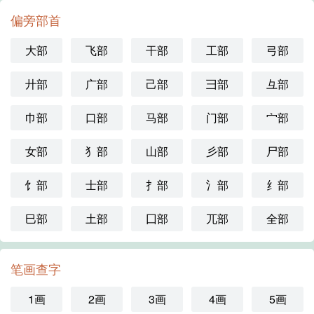
偏旁部首
大部
飞部
干部
工部
弓部
廾部
广部
己部
彐部
彑部
巾部
口部
马部
门部
宀部
女部
犭部
山部
彡部
尸部
饣部
士部
扌部
氵部
纟部
巳部
土部
囗部
兀部
全部
笔画查字
1画
2画
3画
4画
5画