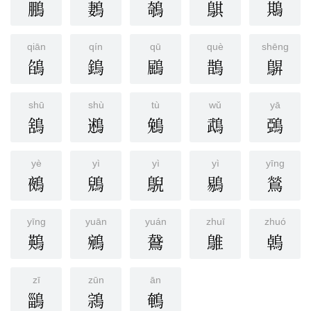
鵬
鶈
鵸
鶀
䳢
qiān
qín
qū
què
shēng
鵮
鵭
鶌
鵲
鵿
shū
shù
tù
wǔ
yā
鵨
鶐
鵵
鵡
鵶
yè
yì
yì
yì
yīng
鵺
鶂
鶃
鶍
鶑
yīng
yuān
yuán
zhuī
zhuó
鶧
鵷
䳣
鵻
鵫
zī
zūn
ān
鶅
鶎
鵪