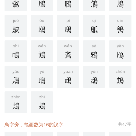
䲵
鴅
鳽
䲸
鴂
jué
ōu
pǐ
qí
qín
鴃
鴎
鴄
䲬
鳹
shī
wén
wén
yā
yàn
鳾
鳼
鴍
鴉
鴈
yāo
yù
yuán
yùn
zhèn
鴁
鳿
䲮
䲰
鴆
zhèn
zhī
䲴
鳷
鳥字旁，笔画数为16的汉字
共47字