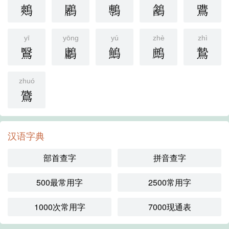
鷞
鷵
鷒
䳺
鷕
yī
yōng
yú
zhè
zhì
鷖
鷛
鷠
鷓
鷙
zhuó
鷟
汉语字典
部首查字
拼音查字
500最常用字
2500常用字
1000次常用字
7000现通表