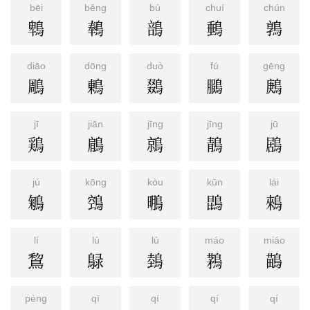
bēi
běng
bù
chuí
chún
鵯
䳞
䳝
䳠
鶉
diāo
dōng
duò
fú
gēng
鵰
鶇
鵽
鵩
鶊
jī
jiān
jīng
jīng
jū
鶏
鵳
鶁
鶄
鶋
jú
kōng
kòu
kūn
lái
鵴
鵼
䳟
鵾
鶆
lí
lù
lù
máo
miáo
鵹
鵦
鵱
鶜
鶓
péng
qī
qí
qí
qí