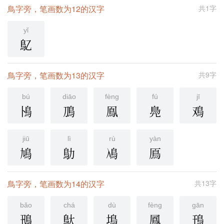
鳥字旁，笔画数为12的汉字
共1字
yǐ
鳦
鳥字旁，笔画数为13的汉字
共9字
bú
diāo
fèng
fú
jī
鳪
鳭
鳯
鳧
鳮
jiū
lì
rù
yàn
鳩
鳨
鳰
鳫
鳥字旁，笔画数为14的汉字
共13字
bǎo
chá
dù
fèng
gān
鳵
䲦
䲧
鳳
鳱