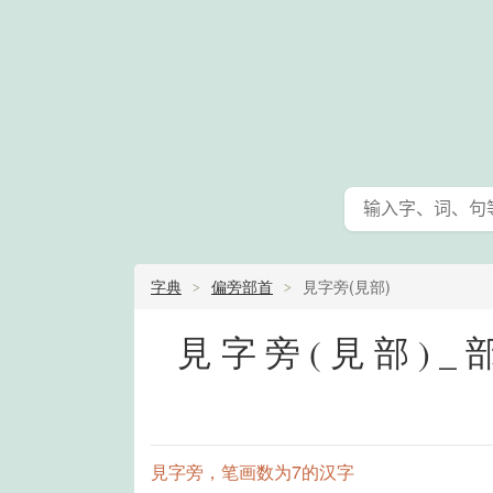
字典
偏旁部首
見字旁(見部)
見字旁(見部)
見字旁，笔画数为7的汉字