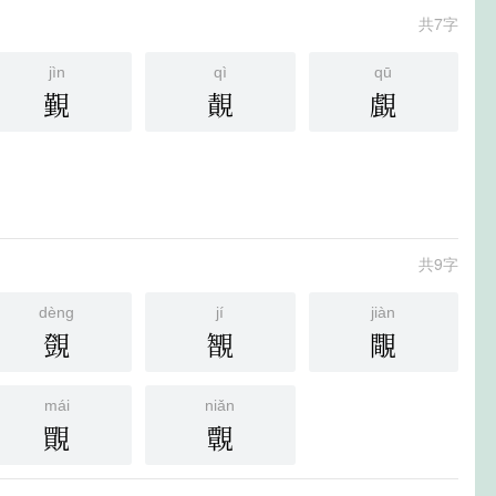
共7字
jìn
qì
qū
覲
䚍
覰
共9字
dèng
jí
jiàn
覴
䚐
覸
mái
niǎn
䚑
䚓