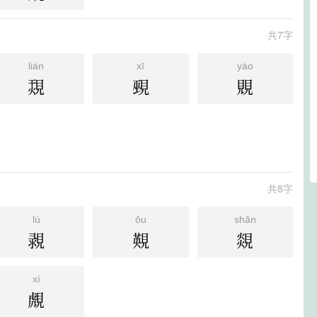
共7字
lián
xī
yào
覝
覡
覞
共8字
lù
ǒu
shǎn
䚄
䚆
覢
xì
覤