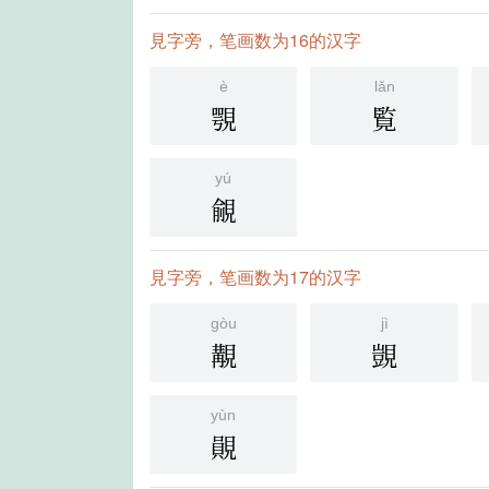
見字旁，笔画数为16的汉字
è
lǎn
覨
覧
yú
覦
見字旁，笔画数为17的汉字
gòu
jì
覯
覬
yùn
䚋