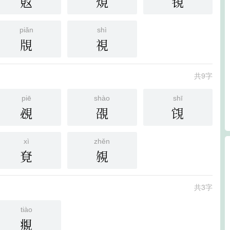
覐
䙺
覒
piǎn
shì
覑
視
共9字
piē
shào
shī
覕
䙼
䙾
xì
zhěn
䙽
覙
共3字
tiào
覜