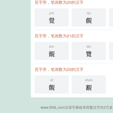
見字旁，笔画数为20的汉字
jué
qù
覺
覻
見字旁，笔画数为21的汉字
bìn
lǎn
䚔
覽
見字旁，笔画数为22的汉字
dí
shěn
覿
覾
www.599L.com汉语字典收录简繁汉字