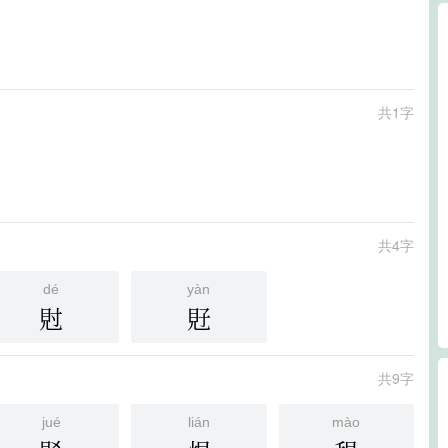
共1字
共4字
dé
yàn
䙸
覎
共9字
jué
lián
mào