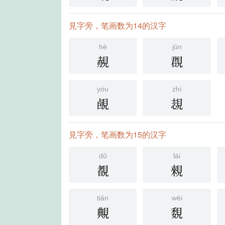
見字旁，笔画数为14的汉字
hè
jūn
䚂
覠
yóu
zhì
䚃
覟
見字旁，笔画数为15的汉字
dǔ
lái
覩
䚅
tiǎn
wēi
覥
覣