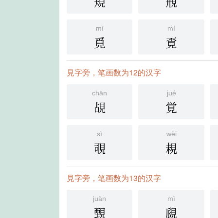
規
䙹
mì
mì
覓
覔
見字旁，笔画数为12的汉字
chān
jué
覘
覚
sì
wèi
覗
䙿
見字旁，笔画数为13的汉字
juàn
mì
䚈
覛