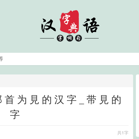
_部首为見的汉字_带見的
字
共1字