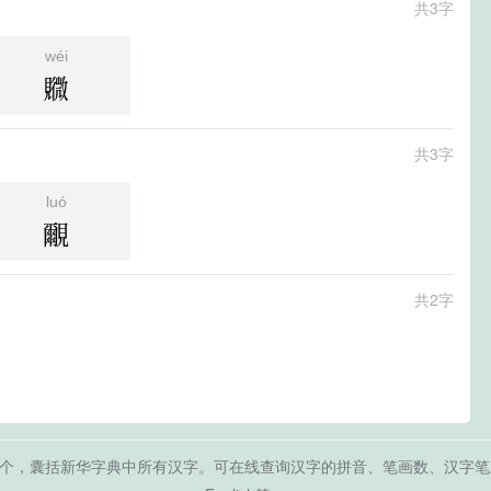
共3字
wéi
覹
共3字
luó
覼
共2字
共2万多个，囊括新华字典中所有汉字。可在线查询汉字的拼音、笔画数、汉字笔