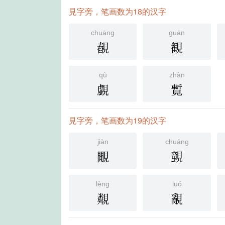
見字旁，笔画数为18的汉字
chuāng
guān
䚎
観
qù
zhàn
覷
覱
見字旁，笔画数为19的汉字
jiàn
chuáng
覵
䚒
lèng
luó
䚏
覶