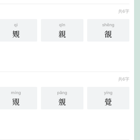
共6字
qì
qīn
shěng
䚉
親
䚇
共6字
míng
pǎng
yíng
覭
覫
覮