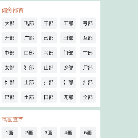
偏旁部首
大部
飞部
干部
工部
弓部
廾部
广部
己部
彐部
彑部
巾部
口部
马部
门部
宀部
女部
犭部
山部
彡部
尸部
饣部
士部
扌部
氵部
纟部
巳部
土部
囗部
兀部
全部
笔画查字
1画
2画
3画
4画
5画