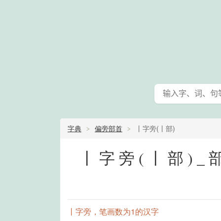
字典
偏旁部首
丨字旁(丨部)
丨字旁(丨部)
丨字旁，笔画数为1的汉字