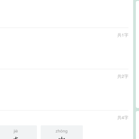
共1字
共2字
共4字
jiè
zhōng