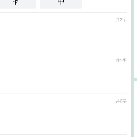
丯
中
共2字
共1字
共2字