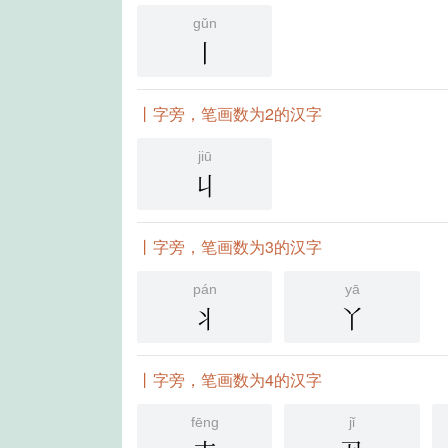
gǔn
丨
丨字旁，笔画数为2的汉字
jiū
丩
丨字旁，笔画数为3的汉字
pán
yā
丬
丫
丨字旁，笔画数为4的汉字
fēng
jǐ