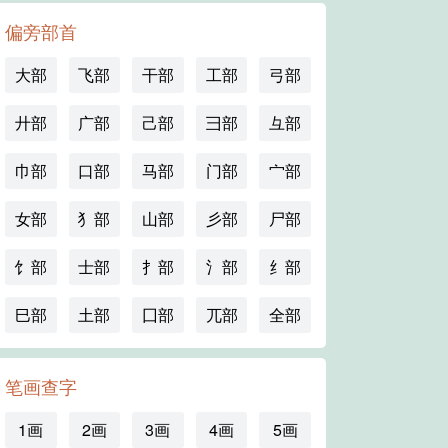
偏旁部首
大部
飞部
干部
工部
弓部
廾部
广部
己部
彐部
彑部
巾部
口部
马部
门部
宀部
女部
犭部
山部
彡部
尸部
饣部
士部
扌部
氵部
纟部
巳部
土部
囗部
兀部
全部
笔画查字
1画
2画
3画
4画
5画