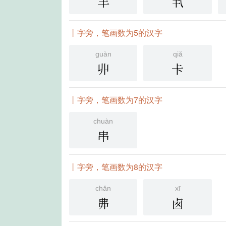
丰
丮
丨字旁，笔画数为5的汉字
guàn
qiǎ
丱
卡
丨字旁，笔画数为7的汉字
chuàn
串
丨字旁，笔画数为8的汉字
chǎn
xī
丳
卥