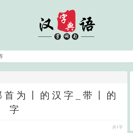
_部首为丨的汉字_带丨的
字
共1字