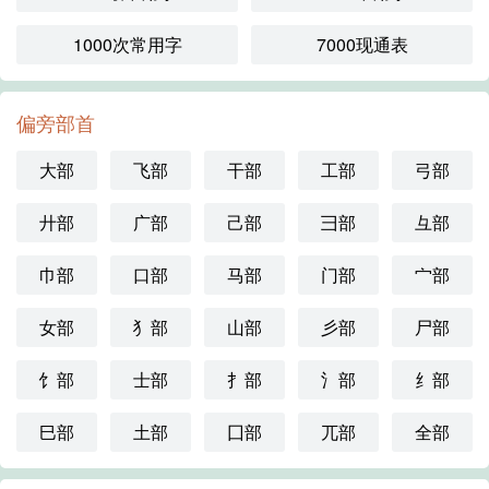
1000次常用字
7000现通表
偏旁部首
大部
飞部
干部
工部
弓部
廾部
广部
己部
彐部
彑部
巾部
口部
马部
门部
宀部
女部
犭部
山部
彡部
尸部
饣部
士部
扌部
氵部
纟部
巳部
土部
囗部
兀部
全部