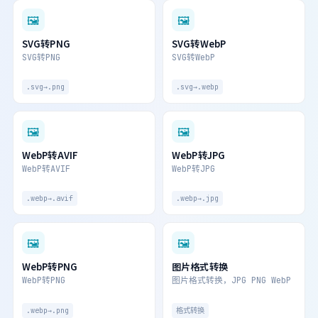
🖼
🖼
SVG转PNG
SVG转WebP
SVG转PNG
SVG转WebP
.svg→.png
.svg→.webp
🖼
🖼
WebP转AVIF
WebP转JPG
WebP转AVIF
WebP转JPG
.webp→.avif
.webp→.jpg
🖼
🖼
WebP转PNG
图片格式转换
WebP转PNG
图片格式转换，JPG PNG WebP
.webp→.png
格式转换