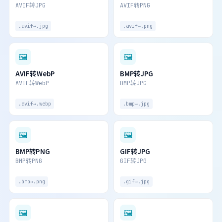
AVIF转JPG
AVIF转PNG
.avif→.jpg
.avif→.png
🖼
🖼
AVIF转WebP
BMP转JPG
AVIF转WebP
BMP转JPG
.avif→.webp
.bmp→.jpg
🖼
🖼
BMP转PNG
GIF转JPG
BMP转PNG
GIF转JPG
.bmp→.png
.gif→.jpg
🖼
🖼