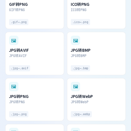
GIF转PNG
ICO转PNG
GIF转PNG
ICO转PNG
.gif→.png
.ico→.png
🖼
🖼
JPG转AVIF
JPG转BMP
JPG转AVIF
JPG转BMP
.jpg→.avif
.jpg→.bmp
🖼
🖼
JPG转PNG
JPG转WebP
JPG转PNG
JPG转WebP
.jpg→.png
.jpg→.webp